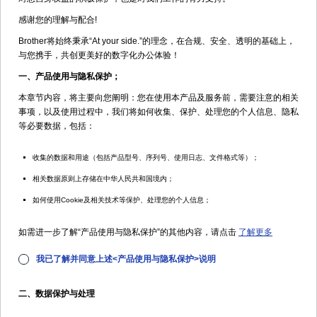
01:42
1:35
感谢您的理解与配合!
有线网络驱动安装
有线网络驱动下载和安装
Brother将始终秉承“At your side.”的理念，在合规、安全、透明的基础上，
与您携手，共创更美好的数字化办公体验！
热门
一、产品使用与隐私保护；
本章节内容，将主要向您阐明：您在使用本产品及服务前，需要注意的相关
事项，以及使用过程中，我们将如何收集、保护、处理您的个人信息、隐私
01:29
1:50
等必要数据，包括：
USB驱动安装
USB驱动下载和安装
收集的数据和用途（包括产品型号、序列号、使用日志、文件格式等）；
相关数据原则上存储在中华人民共和国境内；
如何使用Cookie及相关技术等保护、处理您的个人信息；
如需进一步了解“产品使用与隐私保护”的其他内容，请点击
了解更多
01:08
01:05
如何进行扫描（仅适用平板进
如何进行扫描(仅适用自动进
我已了解并同意上述<产品使用与隐私保护>说明
✔
稿器）
稿器)
二、数据保护与处理
故障排除等