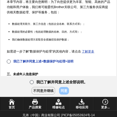
本章节内容，将主要向您阐明：为了向您提供更为丰富、智能、高效的产品
功能和用户体验，我们将可能委托Brother关联公司、第三方服务供应商提
供相关数据处理、保护等服务，包括：
数据处理关联方、第三方信息（包括企业名称、联系方式等）；
数据处理的必要性（包括处理数据的名称、目的、方式等）；
00:20
00:20
产品
手册
我们确保数据处理方采取安全措施切实保护数据；
清除卡纸(原稿盖板下方)
清除卡纸(出纸托板处)
常见问
题解答
如需进一步了解“数据保护与处理”的其他内容，请点击
了解更多
使用
我已了解并同意上述<数据保护与处理>说明
✔
技巧
操作
三、未成年人信息保护
00:27
视频
我已了解并同意上述全部说明。
本章节内容，将主要向您阐明：未成年人（特别是未满14周岁的未成年
清除原稿卡纸(自动进稿器顶
✔
耗材选
部)
人）用户在使用本产品及服务前，本人及其监护人需要知晓的个人信息收
购件
不同意并继续
同意
集、处理规则，包括：
未成年人使用本产品及服务，需征得其监护人同意；
首页
产品搜索
维修站点
移动应用
更多...
如何收集、使用、管理未成年人个人信息；
兄弟（中国）商业有限公司 沪ICP备05053924号-14