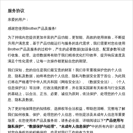
服务协议
亲爱的用户：
返回
MFC-9140CDN>>操作视频
感谢您使用Brother产品及服务!
为了持续向您提供更加丰富的产品功能，更智能、高效的使用体验，不断提
视频播放时没有声音。视频中设备可
升用户满意度，基于产品功能运行与服务的迭代需求，我们需要对您在使用
能因型号不同而有所差异，仅供参
Brother产品及服务的过程中，产生的必要数据(如设备信息、配置参数等)进
行收集、处理。这些数据将有助于我们精准优化打印效率、提升响应速度及
考。
满足个性化需求，让每一次操作都更贴合您的期望。
如何识别产品型号？
MFC-9140CDN
我们深知，您的信任是我们最宝贵的财富！我们非常重视保护您的个人信
息、隐私及数据，始终将您的个人信息、隐私与数据安全置于首位，为此我
们将在严格遵守中华人民共和国《网络安全法》、《数据安全法》、《个人
信息保护法》等法律、行政法规的要求，并在落实国家有关标准与行业实践
的基础上，以合法、正当、必要、诚信为原则，依法保护、处理您的个人信
安装使用
息、隐私及数据。
为了更好地保障您的知情权、选择权等合法权益，帮助您清晰、完整地了解
热门
我们如何收集、保护、处理您的个人信息，特别是涉及未成年人信息等重要
场景，在您使用本产品及服务前，请务必全面、详细阅读以下
“产品使用与
隐私保护”、“数据保护与处理”、“未成年人信息保护”
中的所有内容! 这既是
对您自身权益的积极保护，也是对我们工作的有力支持。