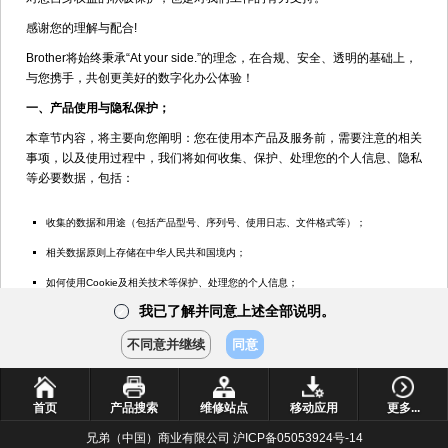
感谢您的理解与配合!
硒鼓单元
Brother将始终秉承“At your side.”的理念，在合规、安全、透明的基础上，
与您携手，共创更美好的数字化办公体验！
一、产品使用与隐私保护；
转印带单元
产品
本章节内容，将主要向您阐明：您在使用本产品及服务前，需要注意的相关
手册
事项，以及使用过程中，我们将如何收集、保护、处理您的个人信息、隐私
等必要数据，包括：
常见问
题解答
收集的数据和用途（包括产品型号、序列号、使用日志、文件格式等）；
使用
技巧
相关数据原则上存储在中华人民共和国境内；
操作
如何使用Cookie及相关技术等保护、处理您的个人信息；
视频
我已了解并同意上述全部说明。
✔
如需进一步了解“产品使用与隐私保护”的其他内容，请点击
了解更多
耗材选
购件
不同意并继续
同意
我已了解并同意上述<产品使用与隐私保护>说明
✔
首页
产品搜索
维修站点
移动应用
更多...
二、数据保护与处理
兄弟（中国）商业有限公司 沪ICP备05053924号-14