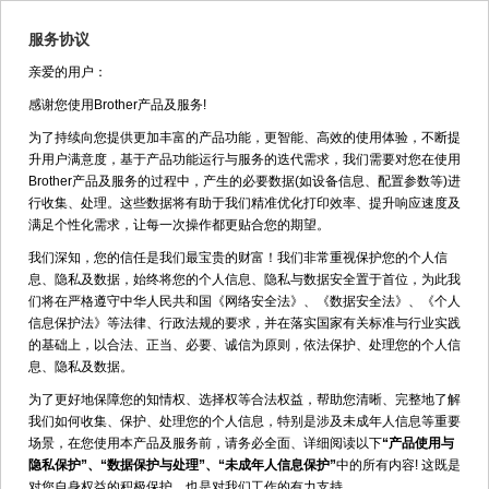
服务协议
亲爱的用户：
返回
MFC-9350CDW>>耗材选购件
感谢您使用Brother产品及服务!
为了持续向您提供更加丰富的产品功能，更智能、高效的使用体验，不断提
升用户满意度，基于产品功能运行与服务的迭代需求，我们需要对您在使用
Brother产品及服务的过程中，产生的必要数据(如设备信息、配置参数等)进
行收集、处理。这些数据将有助于我们精准优化打印效率、提升响应速度及
满足个性化需求，让每一次操作都更贴合您的期望。
MFC-9350CDW
我们深知，您的信任是我们最宝贵的财富！我们非常重视保护您的个人信
息、隐私及数据，始终将您的个人信息、隐私与数据安全置于首位，为此我
们将在严格遵守中华人民共和国《网络安全法》、《数据安全法》、《个人
信息保护法》等法律、行政法规的要求，并在落实国家有关标准与行业实践
耗材
的基础上，以合法、正当、必要、诚信为原则，依法保护、处理您的个人信
息、隐私及数据。
墨粉盒
为了更好地保障您的知情权、选择权等合法权益，帮助您清晰、完整地了解
我们如何收集、保护、处理您的个人信息，特别是涉及未成年人信息等重要
场景，在您使用本产品及服务前，请务必全面、详细阅读以下
“产品使用与
隐私保护”、“数据保护与处理”、“未成年人信息保护”
中的所有内容! 这既是
废粉仓
对您自身权益的积极保护，也是对我们工作的有力支持。