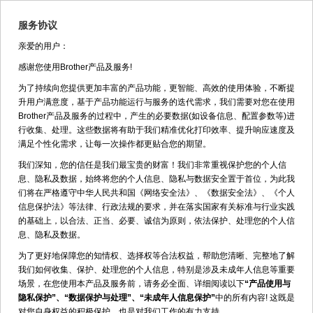
服务协议
亲爱的用户：
返回
DCP-9055CDN>>使用技巧
感谢您使用Brother产品及服务!
为了持续向您提供更加丰富的产品功能，更智能、高效的使用体验，不断提
请输入关键字：
升用户满意度，基于产品功能运行与服务的迭代需求，我们需要对您在使用
Brother产品及服务的过程中，产生的必要数据(如设备信息、配置参数等)进
行收集、处理。这些数据将有助于我们精准优化打印效率、提升响应速度及
满足个性化需求，让每一次操作都更贴合您的期望。
DCP-9055CDN
我们深知，您的信任是我们最宝贵的财富！我们非常重视保护您的个人信
如何使用关键字查询？
息、隐私及数据，始终将您的个人信息、隐私与数据安全置于首位，为此我
们将在严格遵守中华人民共和国《网络安全法》、《数据安全法》、《个人
信息保护法》等法律、行政法规的要求，并在落实国家有关标准与行业实践
安装使用时，电脑弹出错误信息窗口
的基础上，以合法、正当、必要、诚信为原则，依法保护、处理您的个人信
文档代码：CHN-FP2606-3 更新于 2026年6月25日
息、隐私及数据。
为了更好地保障您的知情权、选择权等合法权益，帮助您清晰、完整地了解
更改网络打印机ip地址端口（适用于 Windows11）
我们如何收集、保护、处理您的个人信息，特别是涉及未成年人信息等重要
文档代码：CHN-FP2604-10 更新于 2026年5月8日
场景，在您使用本产品及服务前，请务必全面、详细阅读以下
“产品使用与
隐私保护”、“数据保护与处理”、“未成年人信息保护”
中的所有内容! 这既是
兄弟中国服务公众号使用方法
对您自身权益的积极保护，也是对我们工作的有力支持。