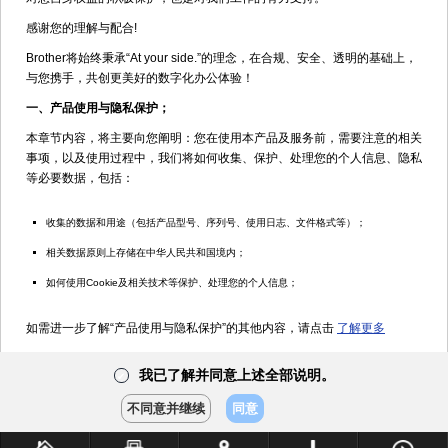
文档代码：CHN-FP2505-21 更新于 2026年3月17日
感谢您的理解与配合!
如何在兄弟中国服务公众号搜索操作视频，使用技巧（手机端）
Brother将始终秉承“At your side.”的理念，在合规、安全、透明的基础上，
与您携手，共创更美好的数字化办公体验！
文档代码：CHN-FP2505-20 更新于 2026年3月17日
一、产品使用与隐私保护；
USB数据线连接，无法打印（适用操作系统：Win 7/8/10）
本章节内容，将主要向您阐明：您在使用本产品及服务前，需要注意的相关
文档代码：CHN-FP2505-18 更新于 2026年1月9日
事项，以及使用过程中，我们将如何收集、保护、处理您的个人信息、隐私
等必要数据，包括：
在官网上下载设备驱动，查看使用技巧，常见问题解答（电脑端）
文档代码：CHN-FP2505-15 更新于 2026年3月16日
收集的数据和用途（包括产品型号、序列号、使用日志、文件格式等）；
产品
快速进入打印机属性、打印队列、打印首选项（Windows os）
相关数据原则上存储在中华人民共和国境内；
手册
文档代码：CHN-FP2505-9 更新于 2026年1月9日
如何使用Cookie及相关技术等保护、处理您的个人信息；
常见问
题解答
安装内置驱动程序(对于Windows 8或更高版本系统)
如需进一步了解“产品使用与隐私保护”的其他内容，请点击
了解更多
文档代码：CHN-FP2401-38 更新于 2025年1月7日
使用
技巧
我已了解并同意上述<产品使用与隐私保护>说明
✔
我已了解并同意上述全部说明。
✔
<<
<
1
2
...
>
>>
耗材选
购件
不同意并继续
同意
二、数据保护与处理