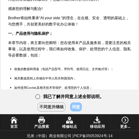
重影
感谢您的理解与配合!
减少墨粉耗用量
Brother将始终秉承“At your side.”的理念，在合规、安全、透明的基础上，
与您携手，共创更美好的数字化办公体验！
减少墨粉耗用量
一、产品使用与隐私保护；
打印网络配置报告
产品
本章节内容，将主要向您阐明：您在使用本产品及服务前，需要注意的相关
手册
事项，以及使用过程中，我们将如何收集、保护、处理您的个人信息、隐私
<<
<
1
2
...
>
>>
等必要数据，包括：
常见问
题解答
收集的数据和用途（包括产品型号、序列号、使用日志、文件格式等）；
使用
技巧
相关数据原则上存储在中华人民共和国境内；
操作
如何使用Cookie及相关技术等保护、处理您的个人信息；
视频
我已了解并同意上述全部说明。
✔
如需进一步了解“产品使用与隐私保护”的其他内容，请点击
了解更多
耗材选
购件
不同意并继续
同意
我已了解并同意上述<产品使用与隐私保护>说明
✔
首页
产品搜索
维修站点
移动应用
更多...
二、数据保护与处理
兄弟（中国）商业有限公司 沪ICP备05053924号-14