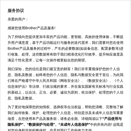
服务协议
亲爱的用户：
返回
DCP-B7535DW>>常见问题解答
感谢您使用Brother产品及服务!
为了持续向您提供更加丰富的产品功能，更智能、高效的使用体验，不断提
请输入关键字：
升用户满意度，基于产品功能运行与服务的迭代需求，我们需要对您在使用
Brother产品及服务的过程中，产生的必要数据(如设备信息、配置参数等)进
行收集、处理。这些数据将有助于我们精准优化打印效率、提升响应速度及
满足个性化需求，让每一次操作都更贴合您的期望。
DCP-B7535DW
我们深知，您的信任是我们最宝贵的财富！我们非常重视保护您的个人信
如何使用关键字查询？
息、隐私及数据，始终将您的个人信息、隐私与数据安全置于首位，为此我
们将在严格遵守中华人民共和国《网络安全法》、《数据安全法》、《个人
信息保护法》等法律、行政法规的要求，并在落实国家有关标准与行业实践
全黑
的基础上，以合法、正当、必要、诚信为原则，依法保护、处理您的个人信
息、隐私及数据。
页面中有纵向黑线
为了更好地保障您的知情权、选择权等合法权益，帮助您清晰、完整地了解
空心打印
我们如何收集、保护、处理您的个人信息，特别是涉及未成年人信息等重要
场景，在您使用本产品及服务前，请务必全面、详细阅读以下
“产品使用与
图像歪斜
隐私保护”、“数据保护与处理”、“未成年人信息保护”
中的所有内容! 这既是
对您自身权益的积极保护，也是对我们工作的有力支持。