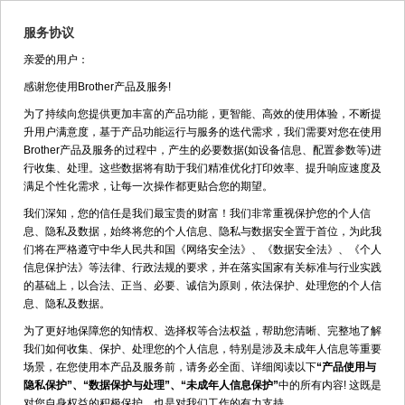
服务协议
亲爱的用户：
返回
重要资讯
感谢您使用Brother产品及服务!
为了持续向您提供更加丰富的产品功能，更智能、高效的使用体验，不断提
7月兄弟中国服务号-延保超值特惠
[2026年7月1日]
升用户满意度，基于产品功能运行与服务的迭代需求，我们需要对您在使用
Brother产品及服务的过程中，产生的必要数据(如设备信息、配置参数等)进
7月兄弟中国服务号优惠活动-买耗材满减啦！
[2026年7月1日]
行收集、处理。这些数据将有助于我们精准优化打印效率、提升响应速度及
满足个性化需求，让每一次操作都更贴合您的期望。
兄弟中国服务号延保超值特惠活动！
[2026年6月1日]
我们深知，您的信任是我们最宝贵的财富！我们非常重视保护您的个人信
息、隐私及数据，始终将您的个人信息、隐私与数据安全置于首位，为此我
兄弟中国服务号优惠活动：惊喜双重优惠！
[2026年4月20日]
们将在严格遵守中华人民共和国《网络安全法》、《数据安全法》、《个人
信息保护法》等法律、行政法规的要求，并在落实国家有关标准与行业实践
兄弟中国服务号优惠活动: 买耗材送优惠券
[2025年12月1日]
的基础上，以合法、正当、必要、诚信为原则，依法保护、处理您的个人信
兄弟中国服务号优惠活动：买2支耗材送1年延保
[2025年12月1日]
息、隐私及数据。
为了更好地保障您的知情权、选择权等合法权益，帮助您清晰、完整地了解
关于更新固件的说明
[2024年5月17日]
我们如何收集、保护、处理您的个人信息，特别是涉及未成年人信息等重要
场景，在您使用本产品及服务前，请务必全面、详细阅读以下
“产品使用与
关于Treck公司TCP/IP漏洞说明
[2020年8月7日]
隐私保护”、“数据保护与处理”、“未成年人信息保护”
中的所有内容! 这既是
对您自身权益的积极保护，也是对我们工作的有力支持。