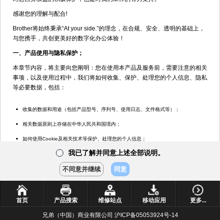
Brother OU线打印应用程序上线！
[2020年6月15日]
感谢您的理解与配合!
“兄弟驱动助手”上线啦！
[2020年4月7日]
Brother将始终秉承“At your side.”的理念，在合规、安全、透明的基础上，
网站操作视频栏目上线！
[2017年9月15日]
与您携手，共创更美好的数字化办公体验！
一、产品使用与隐私保护；
兄弟公司客服微信公众号上线！
[2018年11月15日]
本章节内容，将主要向您阐明：您在使用本产品及服务前，需要注意的相关
事项，以及使用过程中，我们将如何收集、保护、处理您的个人信息、隐私
<<
<
1
2
>
>>
等必要数据，包括：
收集的数据和用途（包括产品型号、序列号、使用日志、文件格式等）；
相关数据原则上存储在中华人民共和国境内；
如何使用Cookie及相关技术等保护、处理您的个人信息；
我已了解并同意上述全部说明。
✔
如需进一步了解“产品使用与隐私保护”的其他内容，请点击
了解更多
不同意并继续
同意
我已了解并同意上述<产品使用与隐私保护>说明
✔
首页
产品搜索
维修站点
移动应用
更多...
二、数据保护与处理
兄弟（中国）商业有限公司 沪ICP备05053924号-14